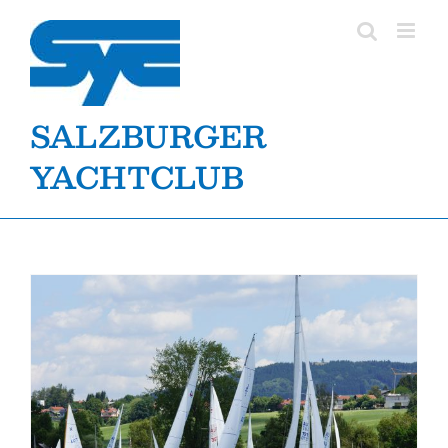
Zum
Inhalt
springen
SALZBURGER
YACHTCLUB